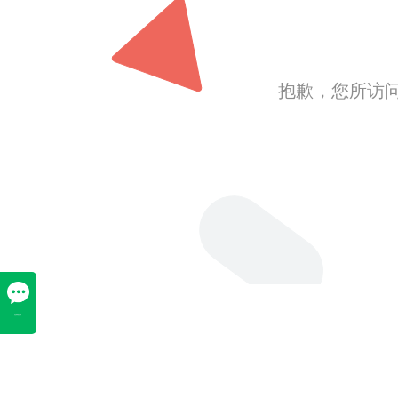
抱歉，您所访
在线咨询